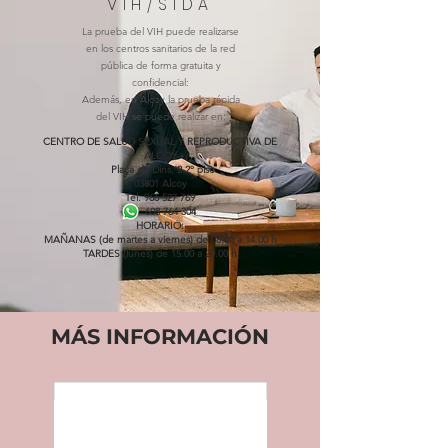
VIH/SIDA
La prueba del VIH puede realizarse
en los centros sanitarios de la red
pública de forma gratuita y
confidencial:
Además, en Alcoy la prueba rápida
del VIH se puede realizar en:
CENTRO DE SALUD SEXUAL Y REPRODUCTIVA DE
ALCOY
Plaça de Dins, 2 2º piso
03801 Alcoy
Tel. 966 527 769
608 764 304
HORARIO:
MAÑANAS (de martes a viernes) de 08.00 a 14.00 h
TARDES (lunes) de 15.00 a 20.00 h
MÁS INFORMACIÓN