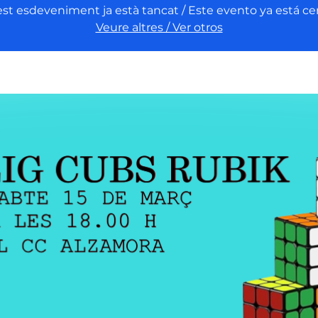
st esdeveniment ja està tancat / Este evento ya está ce
Veure altres / Ver otros