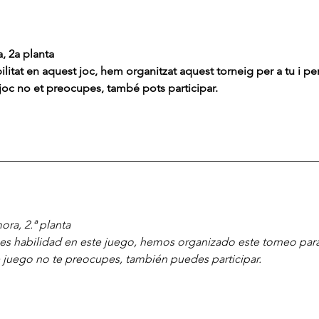
, 2a planta
tat en aquest joc, hem organitzat aquest torneig per a tu i per 
t joc no et preocupes, també pots participar.
________________________________________________________
ora, 2.ª planta
 habilidad en este juego, hemos organizado este torneo para t
te juego no te preocupes, también puedes participar.