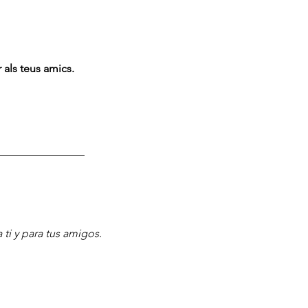
als teus amics. 
________________
i y para tus amigos.