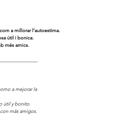
 com a millorar l’autoestima.
sa útil i bonica.
mb més amics.
________________
como a mejorar la 
 útil y bonito.
s con más amigos.