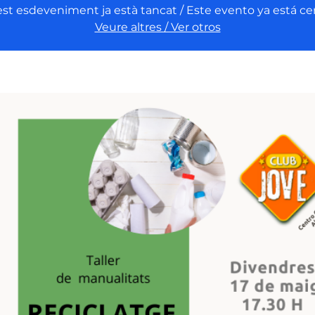
st esdeveniment ja està tancat / Este evento ya está ce
Veure altres / Ver otros