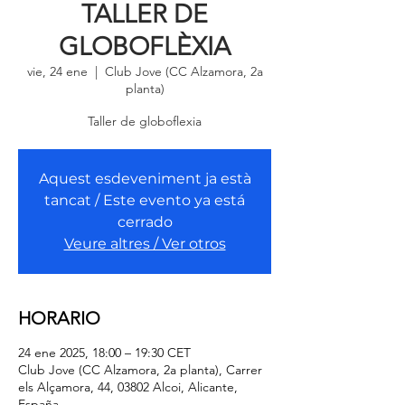
TALLER DE
GLOBOFLÈXIA
vie, 24 ene
  |  
Club Jove (CC Alzamora, 2a
planta)
Taller de globoflexia
Aquest esdeveniment ja està
tancat / Este evento ya está
cerrado
Veure altres / Ver otros
HORARIO
24 ene 2025, 18:00 – 19:30 CET
Club Jove (CC Alzamora, 2a planta), Carrer
els Alçamora, 44, 03802 Alcoi, Alicante,
España