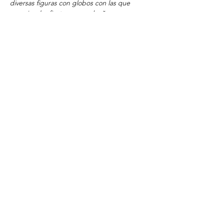
diversas figuras con globos con las que 
amenizar las fiestas y cumpleaños. 
Aprovecharemos para decorar el Club Jove 
con ellos o también te las podrás llevar a 
casa!
COMPARTIR