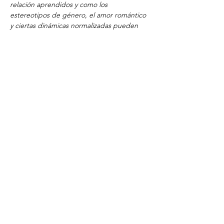
relación aprendidos y como los 
estereotipos de género, el amor romántico 
y ciertas dinámicas normalizadas pueden 
afectar nuestros vínculos.
Se ofrecerán herramientas para fomentar 
relaciones más conscientes, igualitarias y 
saludables, trabajando la responsabilidad 
afectiva, la comunicación y los límites desde 
una mirada práctica y experiencial. 
Contenidos: 
 • Mitos del amor romántico. 
 • Roles y estereotipos de género. 
 • Comunicación consciente. 
 • Consentimiento y límites. 
 • Relaciones sanas y responsabilidad 
afectiva.