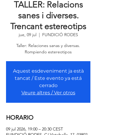
TALLER: Relacions
sanes i diverses.
Trencant estereotips
jue, 09 jul
  |  
FUNDICIÓ RODES
Taller: Relaciones sanas y diversas.
Rompiendo estereotipos
Aquest esdeveniment ja està
tancat / Este evento ya está
cerrado
Veure altres / Ver otros
HORARIO
09 jul 2026, 19:00 – 20:30 CEST
FUNDICIÓ RODES, C/ Vistabella, 17, 03802