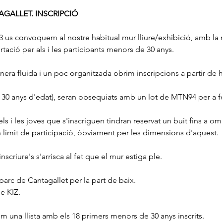
AGALLET. INSCRIPCIÓ
3 us convoquem al nostre habitual mur lliure/exhibició, amb la
ació per als i les participants menors de 30 anys. 
anera fluida i un poc organitzada obrim inscripcions a partir de h
 a 30 anys d'edat), seran obsequiats amb un lot de MTN94 per a fe
ls i les joves que s'inscriguen tindran reservat un buit fins a om
n límit de participació, òbviament per les dimensions d'aquest. 
scriure's s'arrisca al fet que el mur estiga ple.
 parc de Cantagallet per la part de baix.
e KIZ.
m una llista amb els 18 primers menors de 30 anys inscrits.