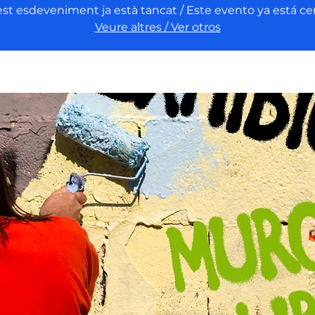
st esdeveniment ja està tancat / Este evento ya está ce
Veure altres / Ver otros