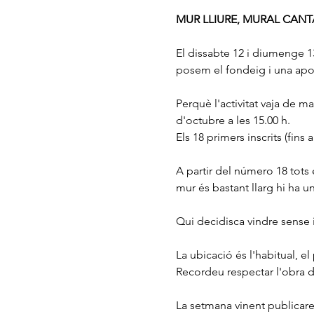
MUR LLIURE, MURAL CANT
El dissabte 12 i diumenge 1
posem el fondeig i una aport
Perquè l'activitat vaja de m
d'octubre a les 15.00 h. 
Els 18 primers inscrits (fins
A partir del número 18 tots e
mur és bastant llarg hi ha u
Qui decidisca vindre sense in
La ubicació és l'habitual, el
Recordeu respectar l'obra d
La setmana vinent publicare