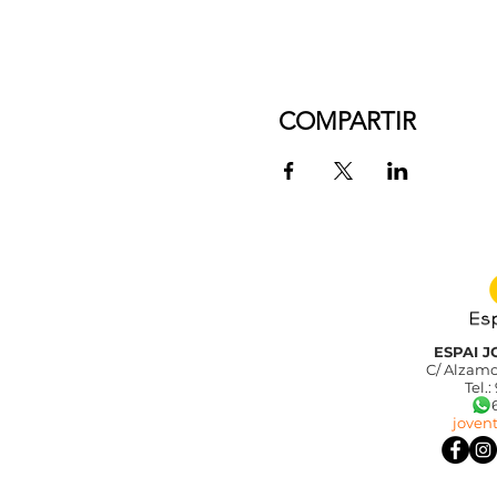
COMPARTIR
ESPAI 
C/ Alzamo
Tel.:
689
joven