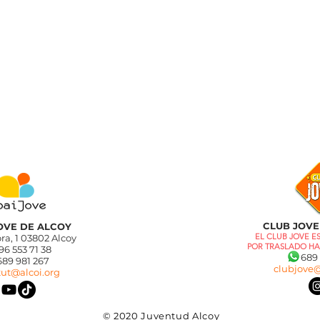
CLUB JOVE
JOVE DE ALCOY
EL CLUB JOVE 
ra, 1 03802 Alcoy
POR TRASLADO HA
 96 553 71 38
689 9
 981 267
clubjove@
tut@alcoi.org
© 2020 Juventud Alcoy