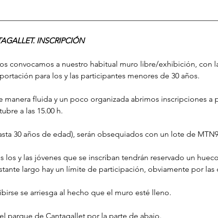
________________________________________________________
AGALLET. INSCRIPCIÓN
os convocamos a nuestro habitual muro libre/exhibición, con 
rtación para los y las participantes menores de 30 años. 
e manera fluida y un poco organizada abrimos inscripciones a pa
bre a las 15.00 h. 
hasta 30 años de edad), serán obsequiados con un lote de MTN94
s los y las jóvenes que se inscriban tendrán reservado un hueco 
tante largo hay un límite de participación, obviamente por las
ibirse se arriesga al hecho que el muro esté lleno.
 el parque de Cantagallet por la parte de abajo.