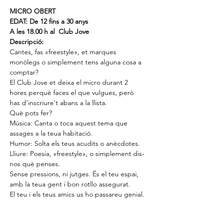
MICRO OBERT
EDAT: De 12 fins a 30 anys
A les 18.00 h al  Club Jove
Descripció: 
Cantes, fas «freestyle», et marques 
monòlegs o simplement tens alguna cosa a 
comptar?
El Club Jove et deixa el micro durant 2 
hores perquè faces el que vulgues, però 
has d'inscriure't abans a la llista.
Què pots fer?
Música: Canta o toca aquest tema que 
assages a la teua habitació.
Humor: Solta els teus acudits o anècdotes.
Lliure: Poesia, «freestyle», o simplement dis-
nos què penses.
Sense pressions, ni jutges. És el teu espai, 
amb la teua gent i bon rotllo assegurat.
El teu i els teus amics us ho passareu genial.
________________________________________