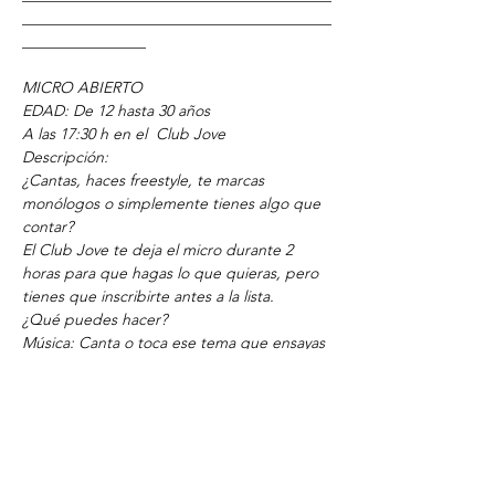
________________________________________
________________
MICRO ABIERTO
EDAD: De 12 hasta 30 años
A las 17:30 h en el 
Club Jove
Descripción:
¿Cantas, haces freestyle, te marcas 
monólogos o simplemente tienes algo que 
contar?
El Club Jove te deja el micro durante 2 
horas para que hagas lo que quieras, pero 
tienes que inscribirte antes a la lista.
¿Qué puedes hacer?
Música: Canta o toca ese tema que ensayas 
en tu cuarto.
Humor: Suelta tus chistes o anécdotas.
Libre: Poesía, freestyle, o simplemente 
dinos qué piensas.
Sin presiones, ni jueces. Es tu espacio, con 
tu gente y buen rollo asegurado.