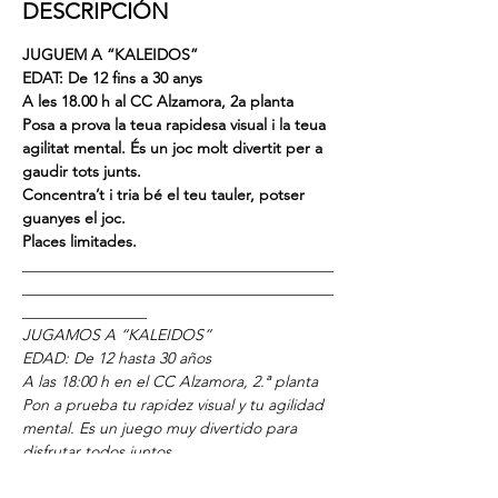
DESCRIPCIÓN
JUGUEM A “KALEIDOS”
EDAT: De 12 fins a 30 anys
A les 18.00 h al CC Alzamora, 2a planta
Posa a prova la teua rapidesa visual i la teua 
agilitat mental. És un joc molt divertit per a 
gaudir tots junts.
Concentra’t i tria bé el teu tauler, potser 
guanyes el joc.
Places limitades.
________________________________________
________________________________________
________________
JUGAMOS A “KALEIDOS”
EDAD: De 12 hasta 30 años
A las 18:00 h en el CC Alzamora, 2.ª planta
Pon a prueba tu rapidez visual y tu agilidad 
mental. Es un juego muy divertido para 
disfrutar todos juntos.
Concéntrate y elige bien tu tablero, quizás 