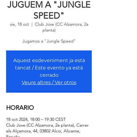
JUGUEM A "JUNGLE
SPEED"
vie, 18 oct
  |  
Club Jove (CC Alzamora, 2a
planta)
Jugamos a "Jungle Speed"
Aquest esdeveniment ja està
tancat / Este evento ya está
cerrado
Veure altres / Ver otros
HORARIO
18 oct 2024, 18:00 – 19:30 CEST
Club Jove (CC Alzamora, 2a planta), Carrer
els Alçamora, 44, 03802 Alcoi, Alicante,
España