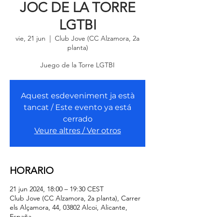
JOC DE LA TORRE
LGTBI
vie, 21 jun
  |  
Club Jove (CC Alzamora, 2a
planta)
Juego de la Torre LGTBI
Aquest esdeveniment ja està
tancat / Este evento ya está
cerrado
Veure altres / Ver otros
HORARIO
21 jun 2024, 18:00 – 19:30 CEST
Club Jove (CC Alzamora, 2a planta), Carrer
els Alçamora, 44, 03802 Alcoi, Alicante,
España