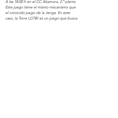
A las 18:00 h en el CC Alzamora, 2.ª planta
Este juego tiene el mismo mecanismo que 
el conocido juego de la Jenga. En este 
caso, la Torre LGTBI es un juego que busca 
sensibilizar a los participantes acerca de los 
temas de diversidad sexual y LGTBI.
El debate será moderado por la psicóloga 
Vanesa García, sexóloga del servicio 
SEXINFO del Departamento de Juventud.
Plazas limitadas.
COMPARTIR