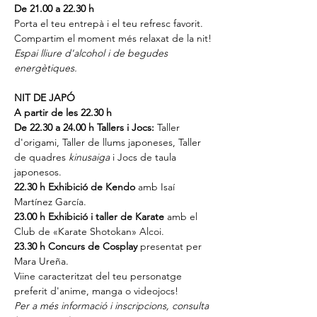
De 21.00 a 22.30 h
Porta el teu entrepà i el teu refresc favorit. 
Compartim el moment més relaxat de la nit!
Espai lliure d'alcohol i de begudes 
energètiques.
NIT DE JAPÓ
A partir de les 22.30 h
De 22.30 a 24.00 h Tallers i Jocs:
 Taller 
d'origami, Taller de llums japoneses, Taller 
de quadres 
kinusaiga
 i Jocs de taula 
japonesos.
22.30 h Exhibició de Kendo
 amb Isaí 
Martínez García.
23.00 h Exhibició i taller de Karate
 amb el 
Club de «Karate Shotokan» Alcoi.
23.30 h Concurs de Cosplay
 presentat per 
Mara Ureña.
Viine caracteritzat del teu personatge 
preferit d'anime, manga o videojocs!
Per a més informació i inscripcions, consulta 