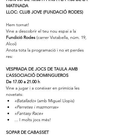
MATINADA
LLOC: CLUB JOVE (FUNDACIÓ RODES)
Hem tornat!
Vine a descobrir el teu nou espai a la 
Fundició Rodes
 (carrer Vistabella, núm. 19, 
Alcoi)
Anota tota la programació i no et perdes 
res:
VESPRADA DE JOCS DE TAULA AMB 
L’ASSOCIACIÓ DOMINGUEROS
De 17.00 a 21.00 h
Vine a jugar i a conéixer en primícia les 
novetats:
«Batallado»
 (amb Miguel Llopis)
«Perretes i mazmorras»
«Fantasy Race»
... I molts jocs més!
SOPAR DE CABASSET