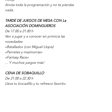
Anota toda la programación y no te pierdas 
nada:
TARDE DE JUEGOS DE MESA CON La 
ASOCIACIÓN DOMINGUEROS
De 17.00 a 21.00 h
Ven a jugar y a conocer en primicia las 
novedades:
«Batallado» (con Miguel Llopis)
«Perretes y mazmorras»
«Fantasy Race»
... Y muchos juegos más!
CENA DE SOBAQUILLO
De 21.00 a 22.30 h
Lleva tu bocadillo y tu refresco favorito. 
Compartimos el momento más relajado de 
la noche!
Espacio libre de alcohol y de bebidas 
energéticas.