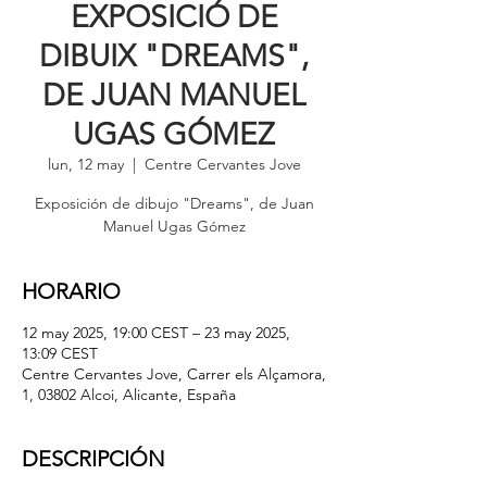
EXPOSICIÓ DE
DIBUIX "DREAMS",
DE JUAN MANUEL
UGAS GÓMEZ
lun, 12 may
  |  
Centre Cervantes Jove
Exposición de dibujo "Dreams", de Juan
Manuel Ugas Gómez
HORARIO
12 may 2025, 19:00 CEST – 23 may 2025,
13:09 CEST
Centre Cervantes Jove, Carrer els Alçamora,
1, 03802 Alcoi, Alicante, España
DESCRIPCIÓN