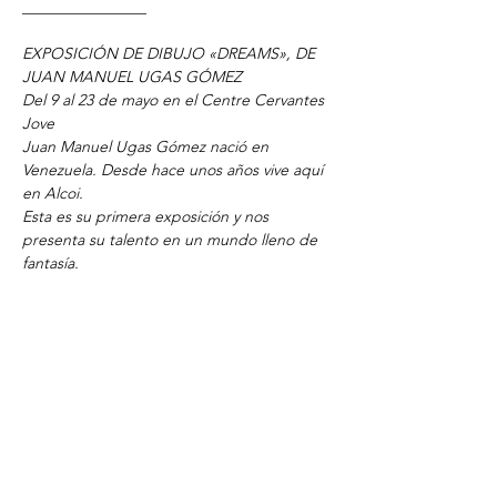
________________
EXPOSICIÓN DE DIBUJO «DREAMS», DE 
JUAN MANUEL UGAS GÓMEZ
Del 9 al 23 de mayo en el Centre Cervantes 
Jove
Juan Manuel Ugas Gómez nació en 
Venezuela. Desde hace unos años vive aquí 
en Alcoi. 
Esta es su primera exposición y nos 
presenta su talento en un mundo lleno de 
fantasía.
Con tan solo 14 años crea sus propios 
dibujos y personajes de manga. También 
dibuja de manera realista que sorprende 
cada día.
Otra afición que tiene es crear figuras 
originales con plastilina.
El joven ha ganado varios concursos y 
premios.
Te invitamos a ver su exposición.