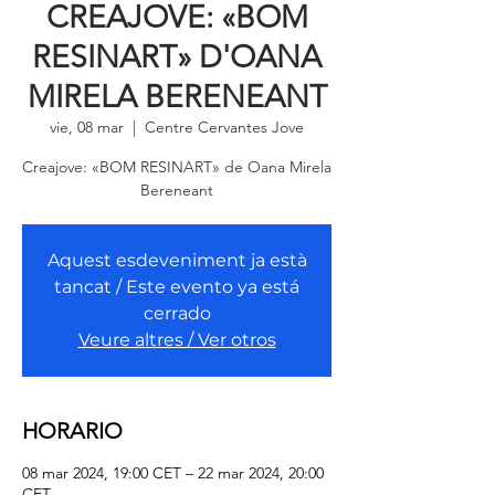
CREAJOVE: «BOM
RESINART» D'OANA
MIRELA BERENEANT
vie, 08 mar
  |  
Centre Cervantes Jove
Creajove: «BOM RESINART» de Oana Mirela
Aquest esdeveniment ja està
tancat / Este evento ya está
cerrado
Veure altres / Ver otros
HORARIO
08 mar 2024, 19:00 CET – 22 mar 2024, 20:00
CET