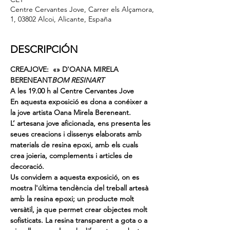
Centre Cervantes Jove, Carrer els Alçamora,
1, 03802 Alcoi, Alicante, España
DESCRIPCIÓN
CREAJOVE:  «
» D'OANA MIRELA 
BERENEANT
BOM RESINART
A les 19.00 h al Centre Cervantes Jove
En aquesta exposició es dona a conéixer a 
la jove artista Oana Mirela Bereneant.
L’ artesana jove aficionada, ens presenta les 
seues creacions i dissenys elaborats amb 
materials de resina epoxi, amb els cuals 
crea joieria, complements i articles de 
decoració.
Us convidem a aquesta exposició, on es 
mostra l'última tendència del treball artesà 
amb la resina epoxi; un producte molt 
versàtil, ja que permet crear objectes molt 
sofisticats. La resina transparent a gota o a 