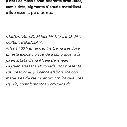
pinzell es mescla amb diferents productes, 
com a tints, pigments d'efecte metal·litzat 
o fluorescent, pa d'or, etc.
________________________________________
________________________________________
________________
CREAJOVE: «BOM RESINART» DE OANA 
MIRELA BERENEANT
A las 19:00 h en el Centre Cervantes Jove
En esta exposición se da a cononocer a la 
joven artista Oana Mirela Bereneant.
La joven artesana aficionada, nos presenta 
sus creaciones y diseños elaborados con 
materiales de resina epoxi con los que crea 
joyería, complementos y artículos de 
decoración.
Os invitamos a esta exposición donde se 
muestra la última tendencia del trabajo 
artesano con la resina epoxi; un producto 
muy versátil, ya que permite crear objetos 
muy sofisticados. La resina transparente a 
gota o a pincel se mezcla con diferentes 