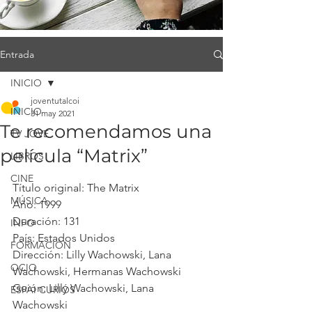
Entrada
INICIO
joventutalcoi
INICIO
31 may 2021
Te recomendamos una
TV JOVE
película “Matrix”
LIBROS
CINE
Título original: The Matrix
MÚSICA
Año: 1999
Duración: 131
INFO
País: Estados Unidos 
FORMACIÓN
Dirección: Lilly Wachowski, Lana 
OCIO
Wachowski, Hermanas Wachowski 
Guión: Lilly Wachowski, Lana 
ESPAI CURIÓS
Wachowski 