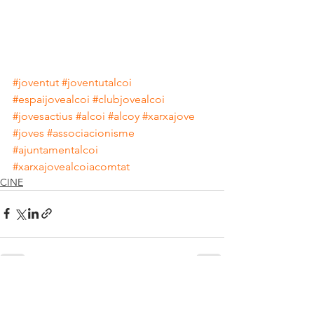
#joventut
#joventutalcoi
#espaijovealcoi
#clubjovealcoi
#jovesactius
#alcoi
#alcoy
#xarxajove
#joves
#associacionisme
#ajuntamentalcoi
#xarxajovealcoiacomtat
CINE
Ver todo
Entradas recientes