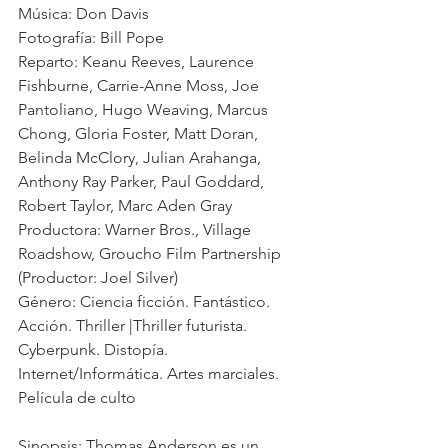
Música: Don Davis 
Fotografía: Bill Pope 
Reparto: Keanu Reeves, Laurence 
Fishburne, Carrie-Anne Moss, Joe 
Pantoliano, Hugo Weaving, Marcus 
Chong, Gloria Foster, Matt Doran, 
Belinda McClory, Julian Arahanga, 
Anthony Ray Parker, Paul Goddard, 
Robert Taylor, Marc Aden Gray 
Productora: Warner Bros., Village 
Roadshow, Groucho Film Partnership 
(Productor: Joel Silver) 
Género: Ciencia ficción. Fantástico. 
Acción. Thriller |Thriller futurista. 
Cyberpunk. Distopía. 
Internet/Informática. Artes marciales. 
Película de culto 
Sinopsis: Thomas Anderson es un 