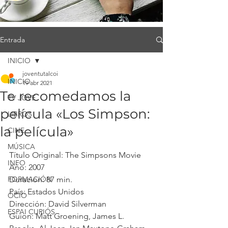
Entrada
INICIO
joventutalcoi
INICIO
19 abr 2021
Te recomedamos la
TV JOVE
película «Los Simpson:
LIBROS
la película»
CINE
MÚSICA
Título Original: The Simpsons Movie
INFO
Año: 2007 
FORMACIÓN
Duración: 87 min. 
País: Estados Unidos 
OCIO
Dirección: David Silverman 
ESPAI CURIÓS
Guion: Matt Groening, James L. 