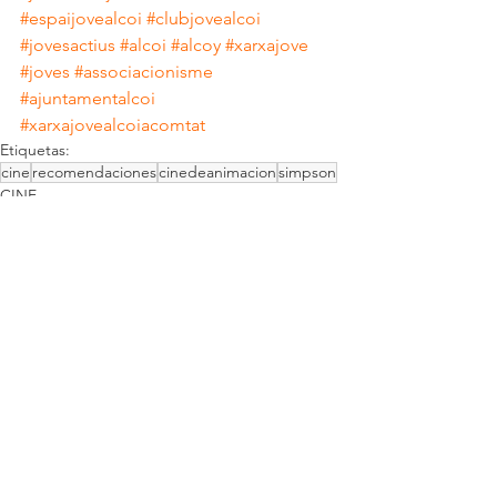
#espaijovealcoi
#clubjovealcoi
#jovesactius
#alcoi
#alcoy
#xarxajove
#joves
#associacionisme
#ajuntamentalcoi
#xarxajovealcoiacomtat
Etiquetas:
cine
recomendaciones
cinedeanimacion
simpson
CINE
Ver todo
Entradas recientes