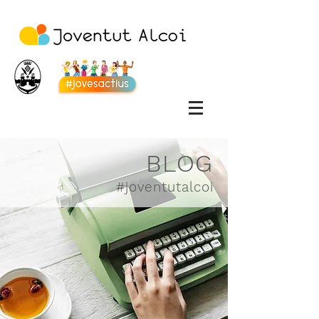
BLOG
#joventutalcoi