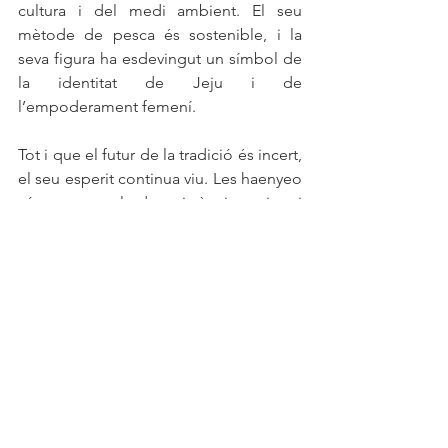
cultura i del medi ambient. El seu 
mètode de pesca és sostenible, i la 
seva figura ha esdevingut un símbol de 
la identitat de Jeju i de 
l’empoderament femení.
Tot i que el futur de la tradició és incert, 
el seu esperit continua viu. Les haenyeo 
són un exemple de resistència, saviesa i 
harmonia amb la natura que el món no 
pot permetre’s oblidar.
https://www.youtube.com/watch?
v=VFpPQyx0eqE