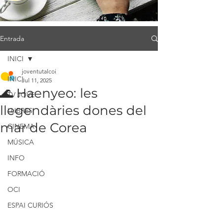
Entrada
INICI
joventutalcoi
INICI
Jul 11, 2025
🌊 Haenyeo: les
TV JOVE
llegendàries dones del
LLIBRES
mar de Corea
CINEMA
MÚSICA
INFO
FORMACIÓ
OCI
ESPAI CURIÓS