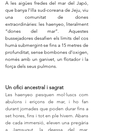
A les aigües fredes del mar del Japó, 
que banya l'illa sud-coreana de Jeju, viu 
una comunitat de dones 
extraordinàries: les haenyeo, literalment 
“dones del mar”. Aquestes 
bussejadores desafien els límits del cos 
humà submergint-se fins a 15 metres de 
profunditat, sense bombones d’oxigen, 
només amb un ganivet, un flotador i la 
força dels seus pulmons.
Un ofici ancestral i sagrat
Les haenyeo pesquen mol·luscs com 
abulons i eriçons de mar, i ho fan 
durant jornades que poden durar fins a 
set hores, fins i tot en ple hivern. Abans 
de cada immersió, eleven una pregària 
a Jamsugut, la deessa del mar, 