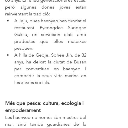
60 anys. El relleu generacional és escàs, 
però algunes dones joves estan 
reinventant la tradició:
A Jeju, dues haenyeo han fundat el 
restaurant Pyeongdae Sunggae 
Guksu, on serveixen plats amb 
productes que elles mateixes 
pesquen.
A l’illa de Geoje, Sohee Jin, de 32 
anys, ha deixat la ciutat de Busan 
per convertir-se en haenyeo i 
compartir la seua vida marina en 
les xarxes socials.
Més que pesca: cultura, ecologia i 
empoderament
Les haenyeo no només són mestres del 
mar, sinó també guardianes de la 