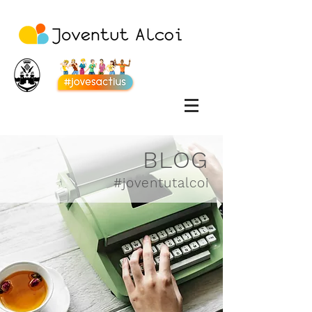
BLOG
#joventutalcoi