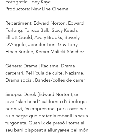
Fotografia: Tony Kaye
Productora: New Line Cinema
Repartiment: Edward Norton, Edward 
Furlong, Fairuza Balk, Stacy Keach, 
Elliott Gould, Avery Brooks, Beverly 
D'Angelo, Jennifer Lien, Guy Torry, 
Ethan Suplee, Keram Malicki-Sánchez
Gènere: Drama | Racisme. Drama 
carcerari. Pel·lícula de culte. Nazisme. 
Drama social. Bandes/colles de carrer
Sinopsi: Derek (Edward Norton), un 
jove "skin head" californià d'ideologia 
neonazi, és empresonat per assassinar 
a un negre que pretenia robar-li la seua 
furgoneta. Quan ix de presó i torna al 
seu barri disposat a allunyar-se del món 