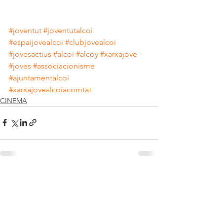
#joventut
#joventutalcoi
#espaijovealcoi
#clubjovealcoi
#jovesactius
#alcoi
#alcoy
#xarxajove
#joves
#associacionisme
#ajuntamentalcoi
#xarxajovealcoiacomtat
CINEMA
Mostra-ho tot
Entrades recents