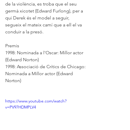
de la violència, es troba que el seu 
germà xicotet (Edward Furlong), per a 
qui Derek és el model a seguir, 
segueix el mateix camí que a ell el va 
conduir a la presó. 
Premis
1998: Nominada a l'Oscar: Millor actor 
(Edward Norton)
1998: Associació de Crítics de Chicago: 
Nominada a Millor actor (Edward 
Norton)
https://www.youtube.com/watch?
v=PV97HDMPLV4