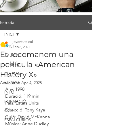
Entrada
INICI
joventutalcoi
INICI
Feb 8, 2021
Et recomanem una
TV JOVE
pel·lícula «American
LLIBRES
History X»
CINEMA
Actualitzat:
Apr 4, 2025
MÚSICA
Any: 1998
INFO
Duració: 119 min.
FORMACIÓ
País: Estats Units
Direcció: Tony Kaye
OCI
Guió: David McKenna
ESPAI CURIÓS
Música: Anne Dudley