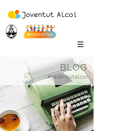
BLOG
#joventutalcoi