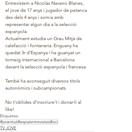
Entrevistem a Nicolás Navarro Blanes, 
el jove de 17 anys i jugador de petanca 
des dels 4 anys i somia amb 
representar algun dia a la selecció 
espanyola. 
Actualment estudia un Grau Mitjà de 
calefacció i fontaneria. Enguany ha 
quedat 3r d’Espanya i ha guanyat un 
torneig internacional a Barcelona 
davant la selecció espanyola i francesa. 
També ha aconseguit diversos títols 
autonòmics i subcampionats. 
No t'oblides d'inscriure't i donar-li al 
like! 
Etiquetes:
#joventut
#espaientrevistes
#oci
TV JOVE