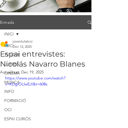
Entrada
INICI
joventutalcoi
INICI
Dec 12, 2025
Espai entrevistes:
TV JOVE
Nicolás Navarro Blanes
LLIBRES
Actualitzat:
Dec 19, 2025
CINEMA
https://www.youtube.com/watch?
MÚSICA
v=KDgiOLlwEJI&t=608s
INFO
FORMACIÓ
OCI
ESPAI CURIÓS