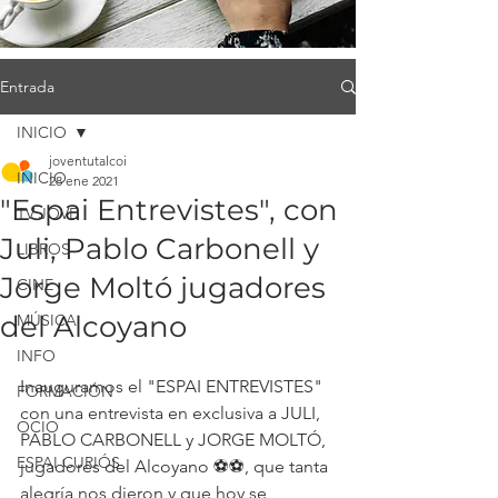
Entrada
INICIO
joventutalcoi
INICIO
28 ene 2021
"Espai Entrevistes", con
TV JOVE
Juli, Pablo Carbonell y
LIBROS
Jorge Moltó jugadores
CINE
del Alcoyano
MÚSICA
INFO
Inauguramos el "ESPAI ENTREVISTES" 
FORMACIÓN
con una entrevista en exclusiva a JULI, 
OCIO
PABLO CARBONELL y JORGE MOLTÓ, 
ESPAI CURIÓS
jugadores del Alcoyano ⚽️⚽️, que tanta 
alegría nos dieron y que hoy se 