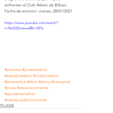
enfrentan al Club Atletic de Bilbao.
Fecha de emisión: Jueves, 28/01/2021
https://www.youtube.com/watch?
v=NsQiDznewa4&t=201s
#joventut
#joventutalcoi
#espaijovealcoi
#clubjovealcoi
#jovesactius
#alcoi
#alcoy
#xarxajove
#joves
#associacionisme
#ajuntamentalcoi
#xarxajovealcoiacomtat
TV JOVE