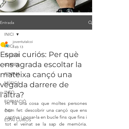
Entrada
INICI
joventutalcoi
INICI
Feb 13
Espai curiós: Per què
TV JOVE
ens agrada escoltar la
LLIBRES
mateixa cançó una
CINEMA
vegada darrere de
MÚSICA
INFO
l'altra?
FORMACIÓ
Hi ha una cosa que moltes persones 
hem fet: descobrir una cançó que ens 
OCI
captiva i posar-la en bucle fins que fins i 
ESPAI CURIÓS
tot el veïnat se la sap de memòria. 