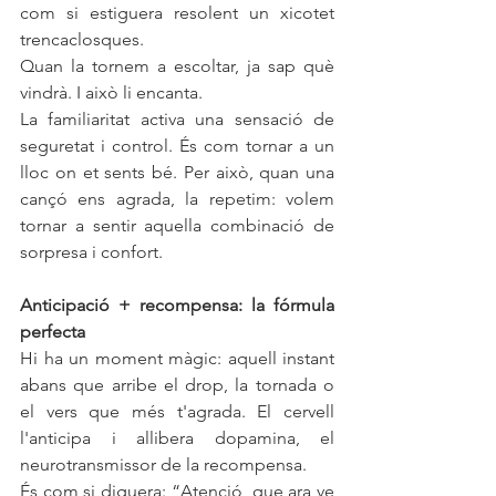
com si estiguera resolent un xicotet 
trencaclosques.
Quan la tornem a escoltar, ja sap què 
vindrà. I això li encanta.
La familiaritat activa una sensació de 
seguretat i control. És com tornar a un 
lloc on et sents bé. Per això, quan una 
cançó ens agrada, la repetim: volem 
tornar a sentir aquella combinació de 
sorpresa i confort.
Anticipació + recompensa: la fórmula 
perfecta
Hi ha un moment màgic: aquell instant 
abans que arribe el drop, la tornada o 
el vers que més t'agrada. El cervell 
l'anticipa i allibera dopamina, el 
neurotransmissor de la recompensa.
És com si diguera: “Atenció, que ara ve 