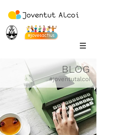
BLOG
#joventutalcoi