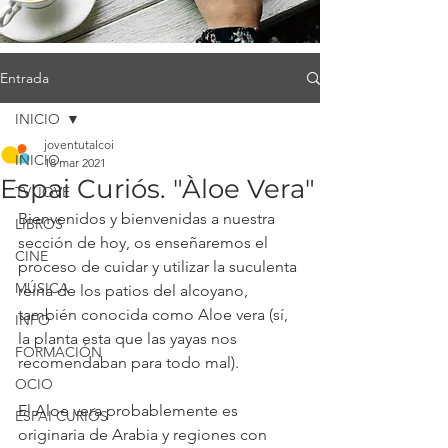
Entrada
INICIO
joventutalcoi
INICIO
18 mar 2021
Espai Curiós. "Àloe Vera"
TV JOVE
Bienvenidos y bienvenidas a nuestra 
LIBROS
sección de hoy, os enseñaremos el 
CINE
proceso de cuidar y utilizar la suculenta 
MÚSICA
reina de los patios del alcoyano, 
también conocida como Aloe vera (sí, 
INFO
la planta esta que las yayas nos 
FORMACIÓN
recomendaban para todo mal).
OCIO
El Aloe vera probablemente es 
ESPAI CURIÓS
originaria de Arabia y regiones con 