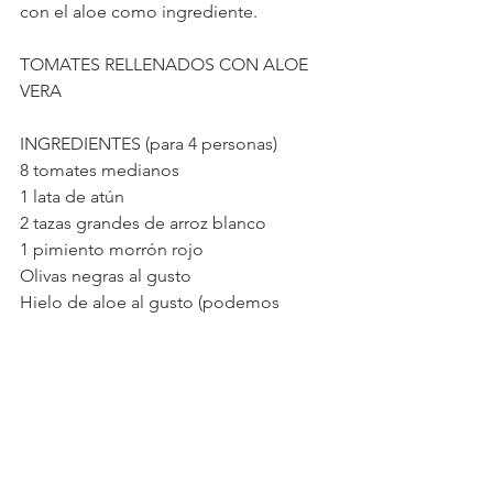
con el aloe como ingrediente.
TOMATES RELLENADOS CON ALOE 
VERA
INGREDIENTES (para 4 personas)
8 tomates medianos
1 lata de atún
2 tazas grandes de arroz blanco
1 pimiento morrón rojo
Olivas negras al gusto
Hielo de aloe al gusto (podemos 
utilizar el que hemos hecho a la 
sección de cosmética)
Mayonesa y mostaza (de Dijon)
Salsa de soja
Sal y pimienta
PREPARACIÓN