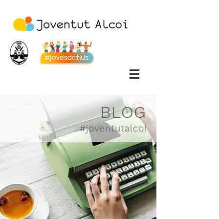
BLOG
#joventutalcoi