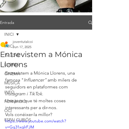
Entrada
INICI
joventutalcoi
INICI
Jun 17, 2025
Entrevistem a Mónica
TV JOVE
Llorens
LLIBRES
Entrevistem a Mónica Llorens, una 
CINEMA
famosa "
Influencer"
 amb milers de 
MÚSICA
seguidors en plataformes com 
INFO
I
nstagram i TikTok
.
Una jove que té moltes coses 
FORMACIÓ
interessants per a dir-nos.
OCI
Vols conéixer-la millor?
ESPAI CURIÓS
https://www.youtube.com/watch?
v=Gq31xqlrFJM