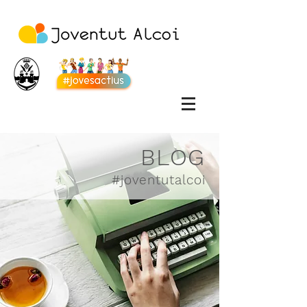
BLOG
#joventutalcoi