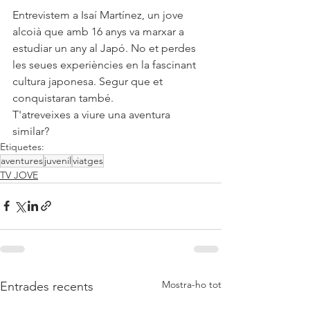
Entrevistem a Isaí Martínez, un jove 
alcoià que amb 16 anys va marxar a 
estudiar un any al Japó. No et perdes 
les seues experiències en la fascinant 
cultura japonesa. Segur que et 
conquistaran també.
T'atreveixes a viure una aventura 
similar?
Etiquetes:
aventures
juvenil
viatges
TV JOVE
Mostra-ho tot
Entrades recents