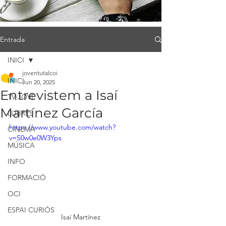
Entrada
INICI
joventutalcoi
INICI
Jun 20, 2025
Entrevistem a Isaí
TV JOVE
Martínez García
LLIBRES
https://www.youtube.com/watch?
CINEMA
v=S0w0e0W3Yps
MÚSICA
INFO
FORMACIÓ
OCI
ESPAI CURIÓS
Isaí Martínez