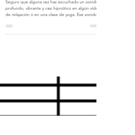
joventutalcoi
19 feb
Cuencos tibetanos: el sonido
que te desconecta del mundo
(y te conecta contigo)
Seguro que alguna vez has escuchado un sonido
profundo, vibrante y casi hipnótico en algún vídeo
de relajación o en una clase de yoga. Ese sonido
tan especial suele venir de los cuencos tibetanos ,
un instrumento milenario que cada vez está más
presente en la vida de muchos jóvenes. Los
cuencos tibetanos tienen su origen en la zona del
Himalaya, especialmente en Tíbet, Nepal y Bután.
Desde hace siglos se utilizan en rituales budistas,
ceremonias espirituales y prácticas de me