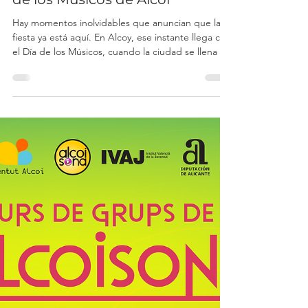
joventutalcoi
21 abr
La música anuncia la Fiesta: Día
de los Músicos de Alcoi
Hay momentos inolvidables que anuncian que la
fiesta ya está aquí. En Alcoy, ese instante llega con
el Día de los Músicos, cuando la ciudad se llena de
sonido, emoción y tradición. La música se
convierte en protagonista y el Himno de Fiestas
marca el inicio de los días grandes en honor a San
Jorge. El Día de los Músicos en Alcoy se celebra
tradicionalmente el 21 de abril , como la víspera
oficial de las Fiestas de Moros y Cristianos en
honor a San Jorge. Es una jornada festiv