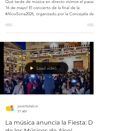
Guanadores de la V edición
Alcoi Sona 2026
Qué tarde de música en directo vivimos el pasado
16 de mayo! El concierto de la final de la
#AlcoiSona2026, organizado por la Concejalía de
Juventud de Alcoy, nos dejó con la carne de
gallina. El talento joven de nuestra tierra brilló más
que nunca sobre el escenario y el público vibró
con cada canción. Este año celebramos la quinta
edición de un concurso que ya se ha consolidado
como una cita imprescindible para los jóvenes
creadores locales. Una plataforma única para
compar
Load video