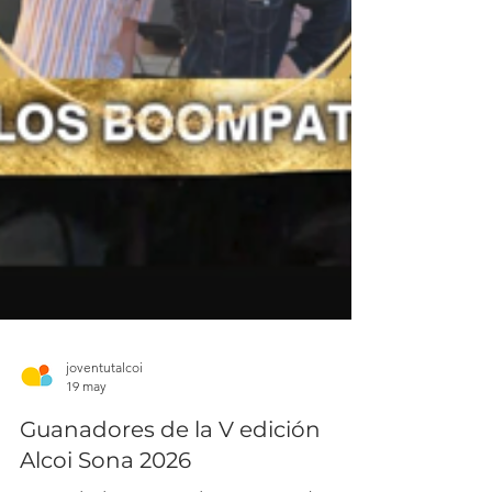
joventutalcoi
19 may