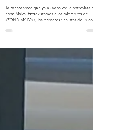
Te recordamos que ya puedes ver la entrevista de
Zona Malva. Entrevistamos a los miembros de
«ZONA MALVA», los primeros finalistas del Alcoi
Sona 2026 El escenario del Alcoi Sona 2026 todavía
resuena con la potencia y la magia de la gran final.
Uno de los momentos más intensos y comentados
de la noche fue, sin duda, la actuación de Zona
Malva, la banda de rock etéreo que consiguió
conquistar al jurado y al público hasta alzarse con
el título de primeros finalistas del certame