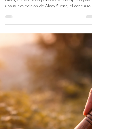
joventutalcoi
17 mar
Alcoisona 2026
La Concejalía de Juventud del Ayuntamiento de
Alcoy, ha abierto el periodo de inscripción para
una nueva edición de Alcoy Suena, el concurso
musical dirigido a grupos y artistas jóvenes que
quieren dar a conocer sus proyectos y formar
parte de la escena musical local. Alcoy Suena se
ha consolidado como una plataforma para
impulsar el talento emergente de la ciudad y del
territorio, ofreciendo a los grupos participantes la
oportunidad de actuar en directo, compartir
experienci